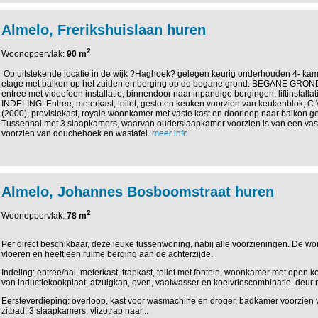
Almelo, Frerikshuislaan huren
2
Woonoppervlak:
90 m
Op uitstekende locatie in de wijk ?Haghoek? gelegen keurig onderhouden 4- ka
etage met balkon op het zuiden en berging op de begane grond. BEGANE GROND:
entree met videofoon installatie, binnendoor naar inpandige bergingen, liftinstalla
INDELING: Entree, meterkast, toilet, gesloten keuken voorzien van keukenblok, C.V.
(2000), provisiekast, royale woonkamer met vaste kast en doorloop naar balkon ge
Tussenhal met 3 slaapkamers, waarvan ouderslaapkamer voorzien is van een vas
voorzien van douchehoek en wastafel.
meer info
Almelo, Johannes Bosboomstraat huren
2
Woonoppervlak:
78 m
Per direct beschikbaar, deze leuke tussenwoning, nabij alle voorzieningen. De wo
vloeren en heeft een ruime berging aan de achterzijde.
Indeling: entree/hal, meterkast, trapkast, toilet met fontein, woonkamer met open 
van inductiekookplaat, afzuigkap, oven, vaatwasser en koelvriescombinatie, deur
Eersteverdieping: overloop, kast voor wasmachine en droger, badkamer voorzien 
zitbad, 3 slaapkamers, vlizotrap naar...