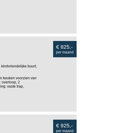
€ 825,-
per maand
ndvriendelijke buurt,
n keuken voorzien van
: overloop, 2
ng: vaste trap,
€ 925,-
per maand