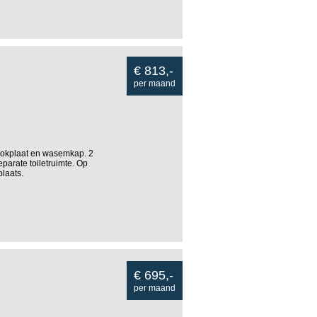
€ 813,-
per maand
ookplaat en wasemkap. 2
arate toiletruimte. Op
plaats.
€ 695,-
per maand