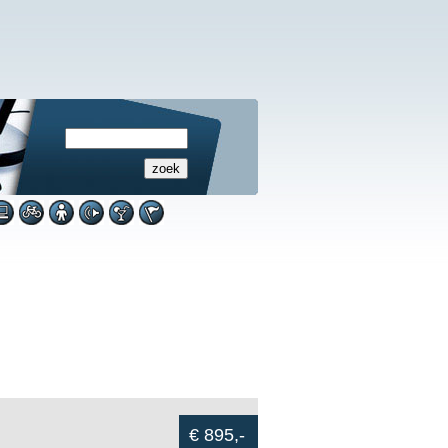
€ 895,-