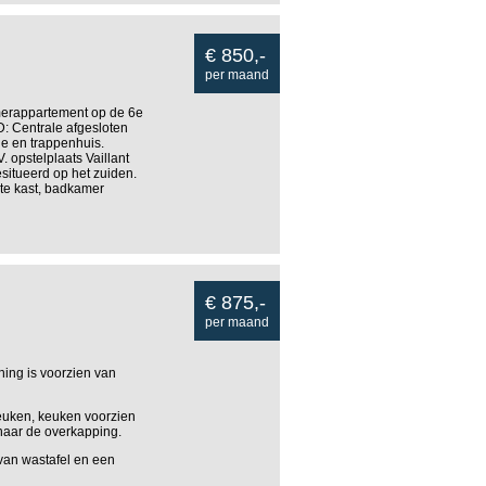
€ 850,-
per maand
merappartement op de 6e
 Centrale afgesloten
tie en trappenhuis.
 opstelplaats Vaillant
situeerd op het zuiden.
te kast, badkamer
€ 875,-
per maand
ning is voorzien van
keuken, keuken voorzien
 naar de overkapping.
van wastafel en een