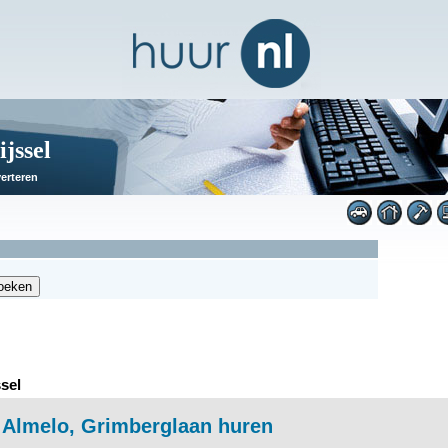
jssel
erteren
sel
Almelo, Grimberglaan huren