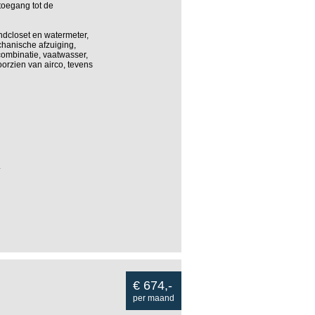
toegang tot de
ndcloset en watermeter,
hanische afzuiging,
combinatie, vaatwasser,
orzien van airco, tevens
.
€ 674,-
per maand