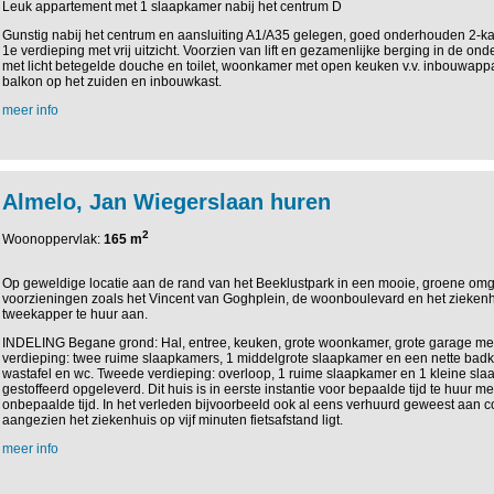
Leuk appartement met 1 slaapkamer nabij het centrum D
Gunstig nabij het centrum en aansluiting A1/A35 gelegen, goed onderhouden 2-
1e verdieping met vrij uitzicht. Voorzien van lift en gezamenlijke berging in de o
met licht betegelde douche en toilet, woonkamer met open keuken v.v. inbouwapp
balkon op het zuiden en inbouwkast.
meer info
Almelo, Jan Wiegerslaan huren
2
Woonoppervlak:
165 m
Op geweldige locatie aan de rand van het Beeklustpark in een mooie, groene omge
voorzieningen zoals het Vincent van Goghplein, de woonboulevard en het ziekenh
tweekapper te huur aan.
INDELING Begane grond: Hal, entree, keuken, grote woonkamer, grote garage met 
verdieping: twee ruime slaapkamers, 1 middelgrote slaapkamer en een nette bad
wastafel en wc. Tweede verdieping: overloop, 1 ruime slaapkamer en 1 kleine slaa
gestoffeerd opgeleverd. Dit huis is in eerste instantie voor bepaalde tijd te huur m
onbepaalde tijd. In het verleden bijvoorbeeld ook al eens verhuurd geweest aan 
aangezien het ziekenhuis op vijf minuten fietsafstand ligt.
meer info