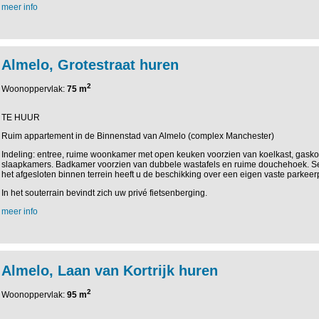
meer info
Almelo, Grotestraat huren
2
Woonoppervlak:
75 m
TE HUUR
Ruim appartement in de Binnenstad van Almelo (complex Manchester)
Indeling: entree, ruime woonkamer met open keuken voorzien van koelkast, gask
slaapkamers. Badkamer voorzien van dubbele wastafels en ruime douchehoek. Sep
het afgesloten binnen terrein heeft u de beschikking over een eigen vaste parkeer
In het souterrain bevindt zich uw privé fietsenberging.
meer info
Almelo, Laan van Kortrijk huren
2
Woonoppervlak:
95 m