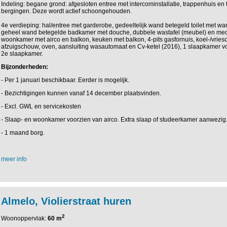
Indeling: begane grond: afgesloten entree met intercominstallatie, trappenhuis en 
bergingen. Deze wordt actief schoongehouden.
4e verdieping: hal/entree met garderobe, gedeeltelijk wand betegeld toilet met wa
geheel wand betegelde badkamer met douche, dubbele wastafel (meubel) en mec
woonkamer met airco en balkon, keuken met balkon, 4-pits gasfornuis, koel-/vries
afzuigschouw, oven, aansluiting wasautomaat en Cv-ketel (2016), 1 slaapkamer vo
2e slaapkamer.
Bijzonderheden:
- Per 1 januari beschikbaar. Eerder is mogelijk.
- Bezichtigingen kunnen vanaf 14 december plaatsvinden.
- Excl. GWL en servicekosten
- Slaap- en woonkamer voorzien van airco. Extra slaap of studeerkamer aanwezig
- 1 maand borg.
meer info
Almelo, Violierstraat huren
2
Woonoppervlak:
60 m