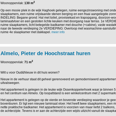
2
Woonoppervlak:
130 m
Op een mooie plek in de wijk Haghoek gelegen, ruime eengezinswoning met ond
slaapkamers, een ruime vrijstaande stenen berging en een fraai aangelegde zonni
INDELING: Begane grond: Hal met toilet, provisiekast en trapopgang, doorzon-
laminaatvloer en een gesloten lichte keuken met doorgang naar terras. 1e VERD
ruime slaapkamers, licht betegelde badkamer met douche (+cabine), vaste wastafel 
naar de tweede verdieping 2e VERDIEPING: Overloop met wasmachine-aansluitin
ruime 4e slaapkamer met dakkapel.
meer info
Almelo, Pieter de Hoochstraat huren
2
Woonoppervlak:
71 m
Wilt u voor Oud&Nieuw in dit huis wonen?
Nieuw in de verhuur staat dit geheel gerenoveerd en gemoderniseerd appartemen
uitvalswegen.
Het appartement is gelegen in de leuke wijk Ossenkoppelerhoek waar je binnen 5
en het centrum van Almelo. Op loopafstand is een winkelcentrum met 2 supermarkt
Het appartement is gelegen op de vierde en bovenste verdieping waardoor je geen
bovenburen. Er ligt een nieuwe laminaat vloer. Het heeft twee slaapkamers, een
nette praktische badkamer. Het appartement is voorzien van maar liefst 2 balkons,
de achterzijde. Tevens is er aan de achterzijde een wijds uitzicht vanuit de slaapk