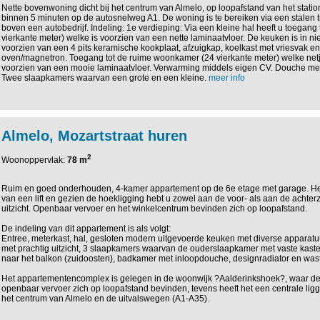
Nette bovenwoning dicht bij het centrum van Almelo, op loopafstand van het stati
binnen 5 minuten op de autosnelweg A1. De woning is te bereiken via een stalen t
boven een autobedrijf. Indeling: 1e verdieping: Via een kleine hal heeft u toegang
vierkante meter) welke is voorzien van een nette laminaatvloer. De keuken is in ni
voorzien van een 4 pits keramische kookplaat, afzuigkap, koelkast met vriesvak e
oven/magnetron. Toegang tot de ruime woonkamer (24 vierkante meter) welke netj
voorzien van een mooie laminaatvloer. Verwarming middels eigen CV. Douche met t
Twee slaapkamers waarvan een grote en een kleine.
meer info
Almelo, Mozartstraat huren
2
Woonoppervlak:
78 m
Ruim en goed onderhouden, 4-kamer appartement op de 6e etage met garage. Het
van een lift en gezien de hoekligging hebt u zowel aan de voor- als aan de achterz
uitzicht. Openbaar vervoer en het winkelcentrum bevinden zich op loopafstand.
De indeling van dit appartement is als volgt:
Entree, meterkast, hal, gesloten modern uitgevoerde keuken met diverse apparatu
met prachtig uitzicht, 3 slaapkamers waarvan de ouderslaapkamer met vaste kast
naar het balkon (zuidoosten), badkamer met inloopdouche, designradiator en was
Het appartementencomplex is gelegen in de woonwijk ?Aalderinkshoek?, waar de
openbaar vervoer zich op loopafstand bevinden, tevens heeft het een centrale ligg
het centrum van Almelo en de uitvalswegen (A1-A35).