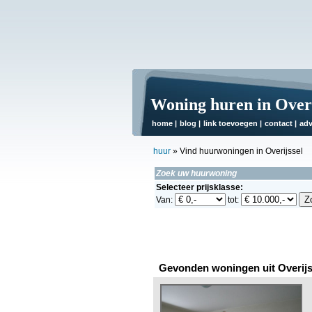
Woning huren in Overi
home
|
blog
|
link toevoegen
|
contact
|
adv
huur
» Vind huurwoningen in Overijssel
Zoek uw huurwoning
Selecteer prijsklasse:
Van:
tot:
Gevonden woningen uit Overijs