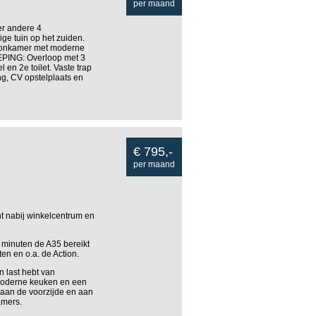
per maand
er andere 4
ge tuin op het zuiden.
woonkamer met moderne
IEPING: Overloop met 3
en 2e toilet. Vaste trap
g, CV opstelplaats en
€ 795,-
per maand
t nabij winkelcentrum en
 minuten de A35 bereikt
en en o.a. de Action.
 last hebt van
 moderne keuken en een
 aan de voorzijde en aan
amers.