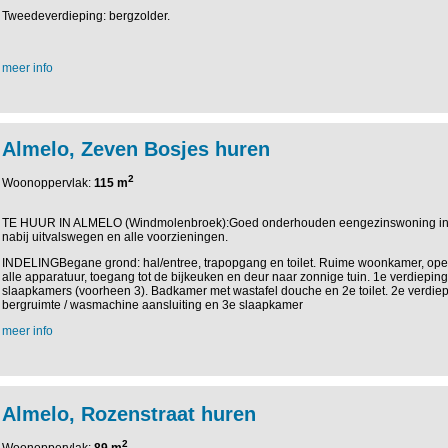
Tweedeverdieping: bergzolder.
meer info
Almelo, Zeven Bosjes huren
2
Woonoppervlak:
115 m
TE HUUR IN ALMELO (Windmolenbroek):Goed onderhouden eengezinswoning in ki
nabij uitvalswegen en alle voorzieningen.
INDELINGBegane grond: hal/entree, trapopgang en toilet. Ruime woonkamer, ope
alle apparatuur, toegang tot de bijkeuken en deur naar zonnige tuin. 1e verdieping
slaapkamers (voorheen 3). Badkamer met wastafel douche en 2e toilet. 2e verdiepi
bergruimte / wasmachine aansluiting en 3e slaapkamer
meer info
Almelo, Rozenstraat huren
2