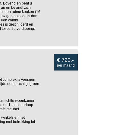
on. Bovendien bent u
rap en bevindt zich
 tot een ruime keuken (16
euw geplaatst en is dan
n een combi
es is geschilderd en
oilet. 2e verdieping:
€ 720,-
per maand
 complex is voorzien
ijde een prachtig, groen
ur, lichtte woonkamer
en en 1 met doorloop
tafelmeubel.
 winkels en het
ing met betrekking tot