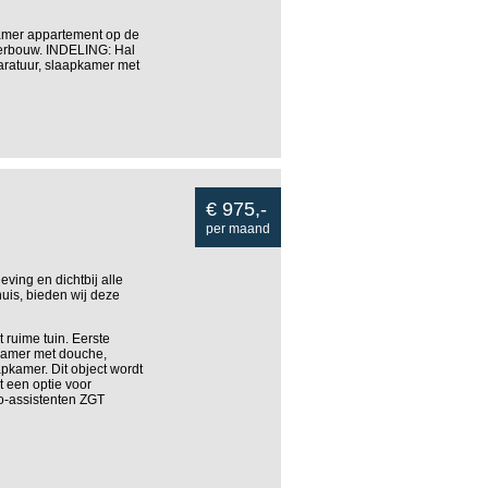
kamer appartement op de
nderbouw. INDELING: Hal
aratuur, slaapkamer met
€ 975,-
per maand
ving en dichtbij alle
uis, bieden wij deze
ruime tuin. Eerste
kamer met douche,
pkamer. Dit object wordt
et een optie voor
co-assistenten ZGT