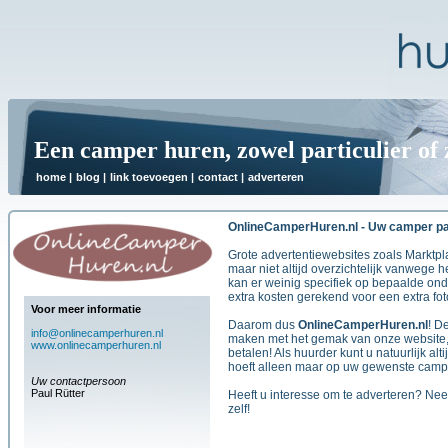
Een camper huren, zowel particulier of 
home
|
blog
|
link toevoegen
|
contact
|
adverteren
OnlineCamperHuren.nl - Uw camper part
Grote advertentiewebsites zoals Marktpla
maar niet altijd overzichtelijk vanwege h
kan er weinig specifiek op bepaalde o
extra kosten gerekend voor een extra fot
Voor meer informatie
Daarom dus
OnlineCamperHuren.nl
! D
info@onlinecamperhuren.nl
maken met het gemak van onze website,
www.onlinecamperhuren.nl
betalen! Als huurder kunt u natuurlijk al
hoeft alleen maar op uw gewenste campe
Uw contactpersoon
Paul Rütter
Heeft u interesse om te adverteren? Ne
zelf!