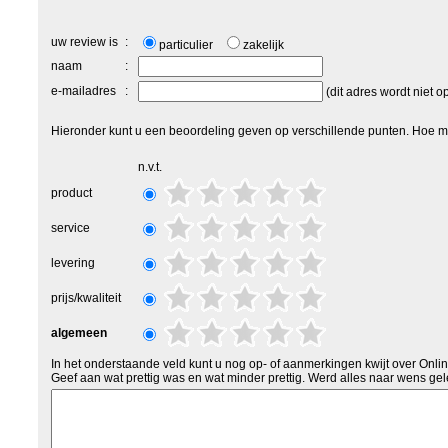
uw review is
:
particulier
zakelijk
naam
:
e-mailadres
:
(dit adres wordt niet 
Hieronder kunt u een beoordeling geven op verschillende punten. Hoe me
n.v.t.
product
service
levering
prijs/kwaliteit
algemeen
In het onderstaande veld kunt u nog op- of aanmerkingen kwijt over Onl
Geef aan wat prettig was en wat minder prettig. Werd alles naar wens gel