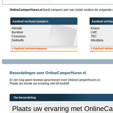
OnlineCamperHuren.nl
biedt campers aan van onder andere de volgende
Aanbod verhuurcampers
Aanbod verhu
Adriatik
Knaus
Burstner
LMC
Chausson
TEC
Dethleffs
Westfalia
»
Aanbod verhuurcampers
»
Aanbod verhu
Beoordelingen over OnlineCamperHuren.nl
Er zijn nog geen reviews geschreven over OnlineCamperHuren.nl.
Plaats als eerste uw ervaring met dit bedrijf!
Uw beoordeling
Plaats uw ervaring met OnlineC