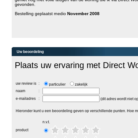
gevonden.
Bestelling geplaatst medio
November 2008
Uw beoordeling
Plaats uw ervaring met Direct W
uw review is
:
particulier
zakelijk
naam
:
e-mailadres
:
(dit adres wordt niet 
Hieronder kunt u een beoordeling geven op verschillende punten. Hoe me
n.v.t.
product