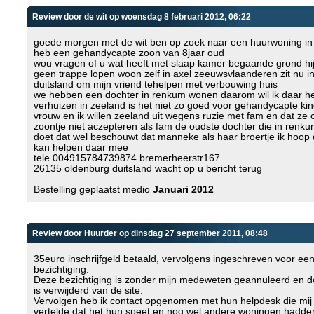
Review door de wit op woensdag 8 februari 2012, 06:22
goede morgen met de wit ben op zoek naar een huurwoning i
heb een gehandycapte zoon van 8jaar oud
wou vragen of u wat heeft met slaap kamer begaande grond hi
geen trappe lopen woon zelf in axel zeeuwsvlaanderen zit nu i
duitsland om mijn vriend tehelpen met verbouwing huis
we hebben een dochter in renkum wonen daarom wil ik daar h
verhuizen in zeeland is het niet zo goed voor gehandycapte kin
vrouw en ik willen zeeland uit wegens ruzie met fam en dat ze 
zoontje niet aczepteren als fam de oudste dochter die in ren
doet dat wel beschouwt dat manneke als haar broertje ik hoop 
kan helpen daar mee
tele 004915784739874 bremerheerstr167
26135 oldenburg duitsland wacht op u bericht terug
Bestelling geplaatst medio
Januari 2012
Review door Huurder op dinsdag 27 september 2011, 08:48
35euro inschrijfgeld betaald, vervolgens ingeschreven voor ee
bezichtiging.
Deze bezichtiging is zonder mijn medeweten geannuleerd en 
is verwijderd van de site.
Vervolgen heb ik contact opgenomen met hun helpdesk die mij v
vertelde dat het hun speet en nog wel andere woningen hadden