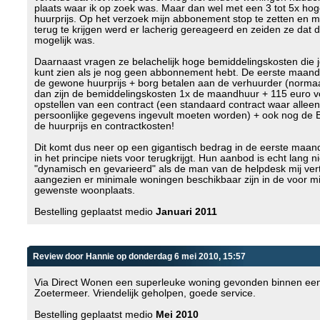
plaats waar ik op zoek was. Maar dan wel met een 3 tot 5x ho
huurprijs. Op het verzoek mijn abbonement stop te zetten en mi
terug te krijgen werd er lacherig gereageerd en zeiden ze dat di
mogelijk was.
Daarnaast vragen ze belachelijk hoge bemiddelingskosten die je
kunt zien als je nog geen abbonnement hebt. De eerste maand
de gewone huurprijs + borg betalen aan de verhuurder (norma
dan zijn de bemiddelingskosten 1x de maandhuur + 115 euro v
opstellen van een contract (een standaard contract waar alleen
persoonlijke gegevens ingevult moeten worden) + ook nog de
de huurprijs en contractkosten!
Dit komt dus neer op een gigantisch bedrag in de eerste maan
in het principe niets voor terugkrijgt. Hun aanbod is echt lang ni
"dynamisch en gevarieerd" als de man van de helpdesk mij vert
aangezien er minimale woningen beschikbaar zijn in de voor mi
gewenste woonplaats.
Bestelling geplaatst medio
Januari 2011
Review door Hannie op donderdag 6 mei 2010, 15:57
Via Direct Wonen een superleuke woning gevonden binnen een
Zoetermeer. Vriendelijk geholpen, goede service.
Bestelling geplaatst medio
Mei 2010