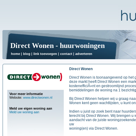
Direct Wonen - huurwoningen
home
|
blog
|
link toevoegen
|
contact
|
adverteren
Direct Wonen
Direct Wonen is toonaangevend op het ge
deze markt heeft Direct Wonen een mark
kostenefficiÃ«nt en gestroomlijnd proces
bemiddelingen de woning na 1 bezichtig
Voor meer informatie
Website:
www.directwonen.nl
Bij Direct Wonen helpen wij u graag naa
Wonen kent geen wachtlijsten, u kunt on
Meld uw eigen woning aan
Indien u juist op zoek bent naar huurde
Meld uw woning aan
terecht bij Direct Wonen. Wij brengen u
aandacht van de juiste woningzoekende
uw
woning(en) via Direct Wonen.