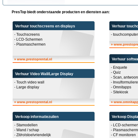
PresTop biedt onderstaande producten en diensten aan:
Verhuur touchscreens en displays
Verhuur touch
- Touchscreens
- touchcompute
- LCD-Schermen
- Plasmaschermen
»
www.prestopre
Verhuur softw
»
www.prestoprental.nl
- Enquete
- Quiz
Verhuur Video Wall/Large Display
- Scan, antwoor
- Touch video wall
- Invulformulier
- Large display
- Omnitapps
- Sitekiosk
»
www.prestoprental.nl
»
www.omnitapp
Verkoop informatiezuilen
Verkoop Displ
- Stamodellen
- LCD-scherme
- Wand / schap
- Plasmascher
- Zit/rolstoelvriendelijk
- CF monitoren