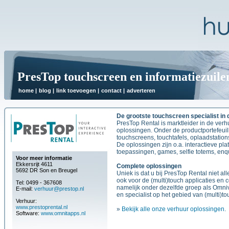
PresTop touchscreen en informatiezuile
home
|
blog
|
link toevoegen
|
contact
|
adverteren
De grootste touchscreen specialist in
PresTop Rental is marktleider in de verh
oplossingen. Onder de productportefeuill
touchscreens, touchtafels, oplaadstations
De oplossingen zijn o.a. interactieve pl
toepassingen, games, selfie totems, enqu
Voor meer informatie
Ekkersrijt 4611
Complete oplossingen
5692 DR Son en Breugel
Uniek is dat u bij PresTop Rental niet al
ook voor de (multi)touch applicaties en c
Tel: 0499 - 367608
namelijk onder dezelfde groep als Omni
E-mail:
verhuur@prestop.nl
en specialist op het gebied van (multi)to
Verhuur:
www.prestoprental.nl
»
Bekijk alle onze verhuur oplossingen
.
Software:
www.omnitapps.nl