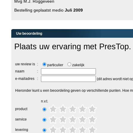
Mvg M.J. Roggeveen
Bestelling geplaatst medio
Juli 2009
Uw beoordeling
Plaats uw ervaring met PresTop.
uw review is
:
particulier
zakelijk
naam
:
e-mailadres
:
(dit adres wordt niet 
Hieronder kunt u een beoordeling geven op verschillende punten. Hoe me
n.v.t.
product
service
levering