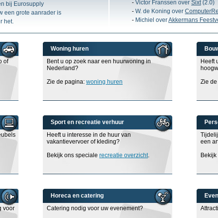
-
Victor Franssen over
Sixt
(2.0)
en bij Eurosupply
-
W. de Koning over
ComputerRe
 een grote aanrader is
-
Michiel over
Akkermans Feestv
 het.
Woning huren
Bouw
o of
Bent u op zoek naar een huurwoning in
Heeft 
Nederland?
hoogwe
Zie de pagina:
woning huren
Zie de
Sport en recreatie verhuur
Pers
eubels
Heeft u interesse in de huur van
Tijdel
vakantievervoer of kleding?
een ar
Bekijk ons speciale
recreatie overzicht
.
Bekijk
Horeca en catering
Even
g voor
Catering nodig voor uw evenement?
Attrac