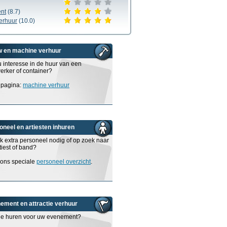
nt
(8.7)
erhuur
(10.0)
 en machine verhuur
u interesse in de huur van een
rker of container?
 pagina:
machine verhuur
oneel en artiesten inhuren
ijk extra personeel nodig of op zoek naar
tiest of band?
 ons speciale
personeel overzicht
.
ement en attractie verhuur
tie huren voor uw evenement?