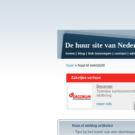
De huur site van Nede
home
|
blog
|
link toevoegen
|
contact
|
adv
huur
» huur.nl overzicht
Zakelijke verhuur
Decorum
Tijdelijke kantoorinrich
stoffering
meer info
Huur.nl weblog artikelen
-
Tips bij het huren van een stormbaa