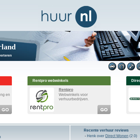
rland
erteren
Rentpro webwinkels
Dire
Rentpro
ting en
Webwinkels voor
verhuurbedrijven.
Recente verhuur reviews
-
Henk over
Direct Wonen
(2.0)
n