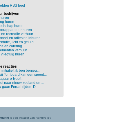
elden RSS feed
ur bedrijven
 huren
ng huren
edschap huren
oorapparatuur huren
 en recreatie verhuur
neel en artiesten inhuren
ntatie, licht en geluid
ca en catering
ementen verhuur
 vliegtuig huren
e reacties
initiatief, ik ben benieu...
bij Tomboard kan een speed...
aguar e-type!...
et naar nieuw zeeland en ...
u gaan Ferrari rijden. Di...
huur.nl
is een initiatief van
Rentpro BV