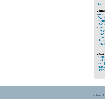
Aanm
Verhu
-
Auto
-
Woni
-
Gere
-
Kant
-
Sport
-
Perso
-
Prese
-
Hore
-
Even
-
Prive
Laatst
-
Goed 
-
Ook 
-
een j
-
ik mo
-
Ik zo
disclaimer
|