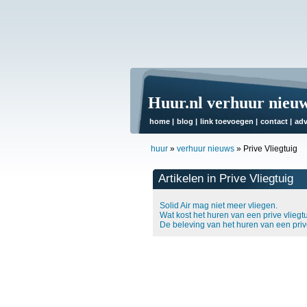
Huur.nl verhuur nieu
home
|
blog
|
link toevoegen
|
contact
|
adv
huur
»
verhuur nieuws
»
Prive Vliegtuig
Artikelen in Prive Vliegtuig
Solid Air mag niet meer vliegen.
Wat kost het huren van een prive vliegt
De beleving van het huren van een prive