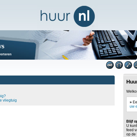
ws
erteren
Huur
Welkom
uig?
 vliegtuig
»
Ee
uw e
Blijf 
U kunt
feed v
op de 