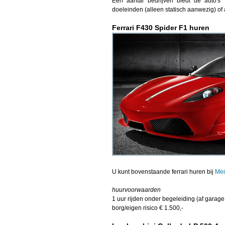
Een aantal bedrijven biedt de auto's 
doeleinden (alleen statisch aanwezig) of 
Ferrari F430 Spider F1 huren
U kunt bovenstaande ferrari huren bij
Mei
huurvoorwaarden
1 uur rijden onder begeleiding (af garage 
borg/eigen risico € 1.500,-