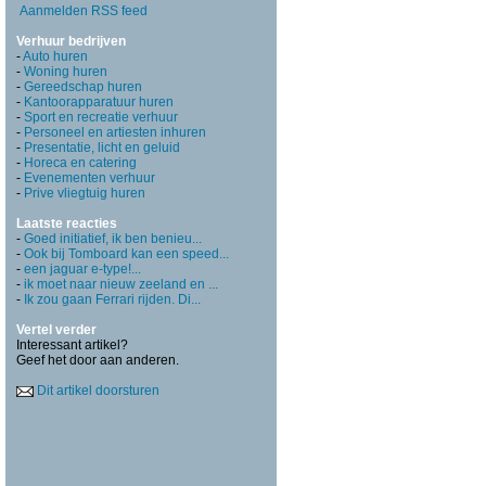
Aanmelden RSS feed
Verhuur bedrijven
-
Auto huren
-
Woning huren
-
Gereedschap huren
-
Kantoorapparatuur huren
-
Sport en recreatie verhuur
-
Personeel en artiesten inhuren
-
Presentatie, licht en geluid
-
Horeca en catering
-
Evenementen verhuur
-
Prive vliegtuig huren
Laatste reacties
-
Goed initiatief, ik ben benieu...
-
Ook bij Tomboard kan een speed...
-
een jaguar e-type!...
-
ik moet naar nieuw zeeland en ...
-
Ik zou gaan Ferrari rijden. Di...
Vertel verder
Interessant artikel?
Geef het door aan anderen.
Dit artikel doorsturen