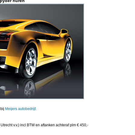
spyder huren
bij
Meijers autobedrijf
.
Utrecht v.v.) incl BTW en aftanken achteraf plm € 450,-