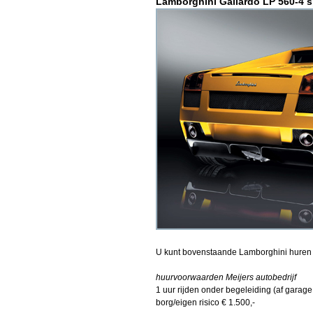
Lamborghini Gallardo LP 560-4 
U kunt bovenstaande Lamborghini huren 
huurvoorwaarden Meijers autobedrijf
1 uur rijden onder begeleiding (af garage 
borg/eigen risico € 1.500,-