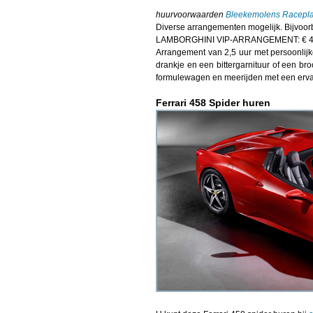
huurvoorwaarden
Bleekemolens Racepl
Diverse arrangementen mogelijk. Bijvoor
LAMBORGHINI VIP-ARRANGEMENT: € 485,
Arrangement van 2,5 uur met persoonlijke
drankje en een bittergarnituur of een br
formulewagen en meerijden met een erva
Ferrari 458 Spider huren