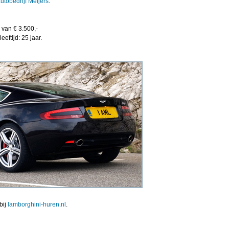
utobedrijf Meijers
.
 van € 3.500,-
eeftijd: 25 jaar.
bij
lamborghini-huren.nl
.