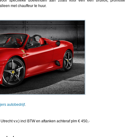
voor specifieke doeleinden aan zoals voor een een bruiloft, promotie
alleen met chauffeur te huur.
jers autobedrijf
.
Utrecht v.v.) incl BTW en aftanken achteraf plm € 450,-