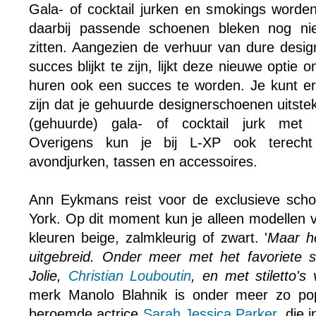
Gala- of cocktail jurken en smokings worden
daarbij passende schoenen bleken nog niet
zitten. Aangezien de verhuur van dure desig
succes blijkt te zijn, lijkt deze nieuwe optie
huren ook een succes te worden. Je kunt er 
zijn dat je gehuurde designerschoenen uitste
(gehuurde) gala- of cocktail jurk met (
Overigens kun je bij L-XP ook terech
avondjurken, tassen en accessoires.
Ann Eykmans reist voor de exclusieve scho
York. Op dit moment kun je alleen modellen
kleuren beige, zalmkleurig of zwart. '
Maar h
uitgebreid. Onder meer met het favoriete 
Jolie,
Christian Louboutin
, en met stiletto'
merk Manolo Blahnik is onder meer zo po
beroemde actrice
Sarah Jessica Parker
, die 