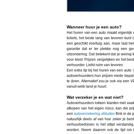
Wanneer huur je een auto?
Het huren van een auto maakt eigenlijk d
tickets, het beste lang van tevoren kun
een geschikt voertuig aan, maar laat he
garantie dat er ter plekke nog een ges
uitzondering. Dat betekent dat je weinig
voor kiest. Prijzen vergelijken en het be
verhuurder. Liefst ruim van tevoren.
Een extra tip bij het huren van een auto:
autoverhuurders hun prijzen mede bepale
te doen. Alternatief zou je ook via een
vanuit welk land je huurt.
Wat verzeker je en wat niet?
Autoverhuurders lokken klanten met vaak h
afkopen van het eigen risico, kan die prij
een
autoverzekering afsluiten
flink in de
natuurlijk deels af van hoe zeker je bent
verhuurbedrijven is het altijd verstan
worden. Neem daarom ook de tijd om he