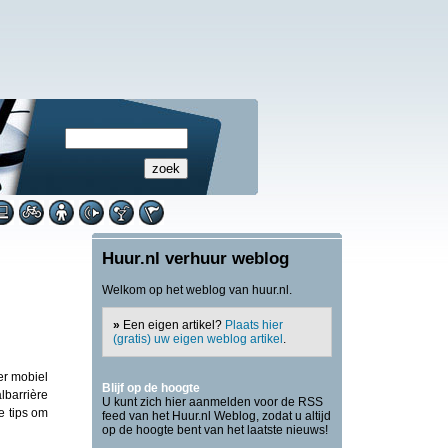
Huur.nl verhuur weblog
Welkom op het weblog van huur.nl.
»
Een eigen artikel?
Plaats hier
(gratis) uw eigen weblog artikel
.
er mobiel
Blijf op de hoogte
lbarrière
U kunt zich hier aanmelden voor de RSS
e tips om
feed van het Huur.nl Weblog, zodat u altijd
op de hoogte bent van het laatste nieuws!