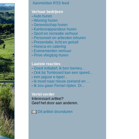
Aanmelden RSS feed
Verhuur bedrijven
-
Auto huren
-
Woning huren
-
Gereedschap huren
-
Kantoorapparatuur huren
-
Sport en recreatie verhuur
-
Personeel en artiesten inhuren
-
Presentatie, licht en geluid
-
Horeca en catering
-
Evenementen verhuur
-
Prive vliegtuig huren
Laatste reacties
-
Goed initiatief, ik ben benieu...
-
Ook bij Tomboard kan een speed...
-
een jaguar e-type!...
-
ik moet naar nieuw zeeland en ...
-
Ik zou gaan Ferrari rijden. Di...
Vertel verder
Interessant artikel?
Geef het door aan anderen.
Dit artikel doorsturen