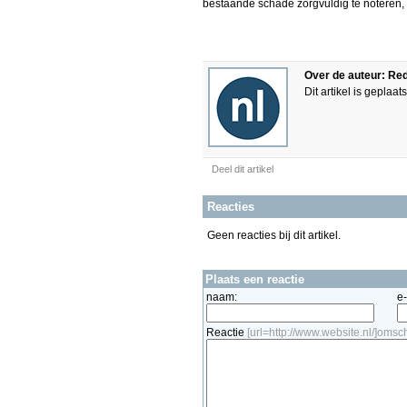
bestaande schade zorgvuldig te noteren, 
Over de auteur: Re
Dit artikel is geplaa
Deel dit artikel
Reacties
Geen reacties bij dit artikel.
Plaats een reactie
naam:
e
Reactie
[url=http://www.website.nl/]omschr