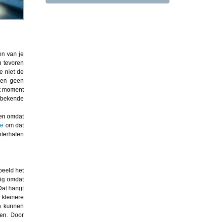
en van je
n tevoren
e niet de
dien geen
at moment
n bekende
ten omdat
de
om dat
hterhalen
beeld het
zig omdat
Dat hangt
 kleinere
en kunnen
len. Door