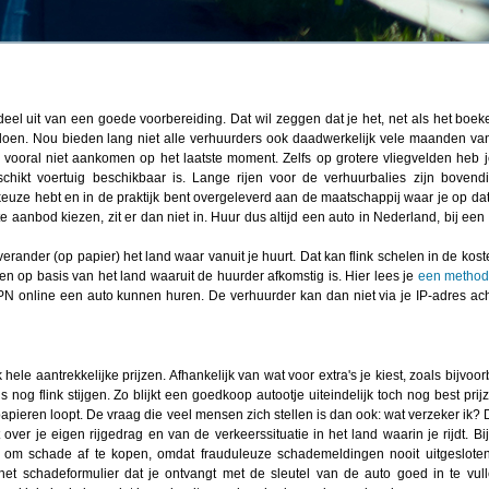
eel uit van een goede voorbereiding. Dat wil zeggen dat je het, net als het boek
t doen. Nou bieden lang niet alle verhuurders ook daadwerkelijk vele maanden va
t vooral niet aankomen op het laatste moment. Zelfs op grotere vliegvelden heb j
chikt voertuig beschikbaar is. Lange rijen voor de verhuurbalies zijn boven
 keuze hebt en in de praktijk bent overgeleverd aan de maatschappij waar je op d
ste aanbod kiezen, zit er dan niet in. Huur dus altijd een auto in Nederland, bij ee
 verander (op papier) het land waar vanuit je huurt. Dat kan flink schelen in de kos
n op basis van het land waaruit de huurder afkomstig is. Hier lees je
een metho
 VPN online een auto kunnen huren. De verhuurder kan dan niet via je IP-adres ac
ele aantrekkelijke prijzen. Afhankelijk van wat voor extra's je kiest, zoals bijvoor
s nog flink stijgen. Zo blijkt een goedkoop autootje uiteindelijk toch nog best prij
 papieren loopt. De vraag die veel mensen zich stellen is dan ook: wat verzeker ik? 
 over je eigen rijgedrag en van de verkeerssituatie in het land waarin je rijdt. Bij
dig om schade af te kopen, omdat frauduleuze schademeldingen nooit uitgeslot
t schadeformulier dat je ontvangt met de sleutel van de auto goed in te vul