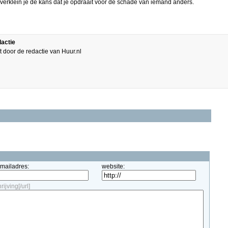
verklein je de kans dat je opdraait voor de schade van iemand anders.
dactie
tst door de redactie van Huur.nl
-mailadres:
website:
ijving[/url]