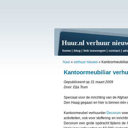
Huur.nl verhuur nieu
home
|
blog
|
link toevoegen
|
contact
|
adv
huur
»
verhuur nieuws
»
Kantoormeubiliar
Kantoormeubiliar verhu
Gepubliceerd op 31 maart 2009
Door: Elja Trum
Speciaal voor de inrichting van de Afghan
Den Haag gegaan en hier is binnen één 
Kantoormeubel verhuurder
Decorum
voer
activiteiten, ook voor stoffering en inric
Decorum een grote opdracht tijdens de