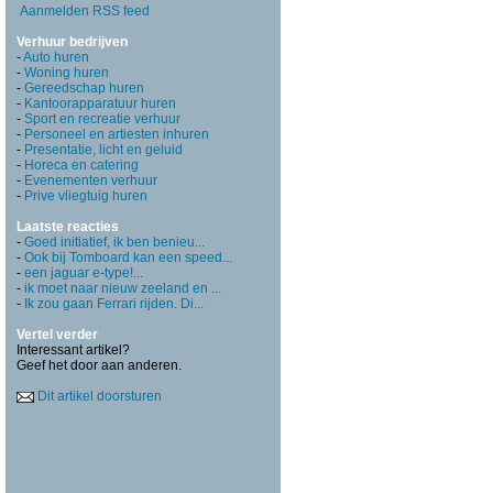
Aanmelden RSS feed
Verhuur bedrijven
-
Auto huren
-
Woning huren
-
Gereedschap huren
-
Kantoorapparatuur huren
-
Sport en recreatie verhuur
-
Personeel en artiesten inhuren
-
Presentatie, licht en geluid
-
Horeca en catering
-
Evenementen verhuur
-
Prive vliegtuig huren
Laatste reacties
-
Goed initiatief, ik ben benieu...
-
Ook bij Tomboard kan een speed...
-
een jaguar e-type!...
-
ik moet naar nieuw zeeland en ...
-
Ik zou gaan Ferrari rijden. Di...
Vertel verder
Interessant artikel?
Geef het door aan anderen.
Dit artikel doorsturen