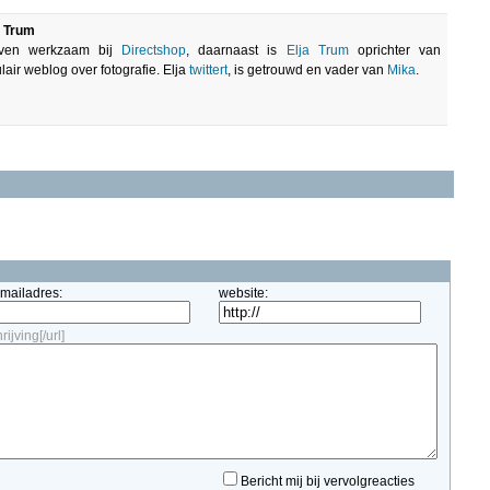
a Trum
leven werkzaam bij
Directshop
, daarnaast is
Elja Trum
oprichter van
lair weblog over fotografie. Elja
twittert
, is getrouwd en vader van
Mika
.
-mailadres:
website:
ijving[/url]
Bericht mij bij vervolgreacties