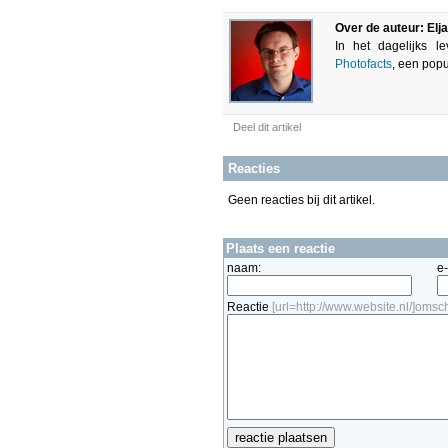
Over de auteur: Elj
In het dagelijks 
Photofacts
, een popu
Deel dit artikel
Reacties
Geen reacties bij dit artikel.
Plaats een reactie
naam:
e
Reactie
[url=http://www.website.nl/]omschr