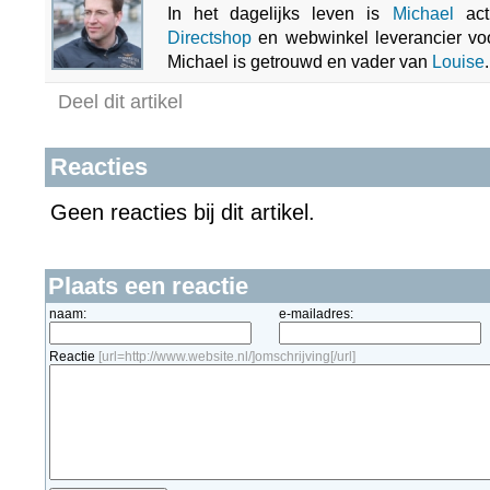
In het dagelijks leven is
Michael
acti
Directshop
en webwinkel leverancier vo
Michael is getrouwd en vader van
Louise
.
Deel dit artikel
Reacties
Geen reacties bij dit artikel.
Plaats een reactie
naam:
e-mailadres:
Reactie
[url=http://www.website.nl/]omschrijving[/url]