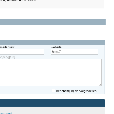
ist bij de indie band Allison.
-mailadres:
website:
ijving[/url]
Bericht mij bij vervolgreacties
eschermd