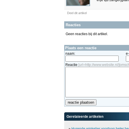
vrije tijd zanger|gitar
Deel dit artikel
Reacties
Geen reacties bij dit artikel.
Plaats een reactie
naam:
e
Reactie
[url=http://www.website.nl/]omschr
Gerelateerde artikelen
»
Hurende winkelier voortaan beter b