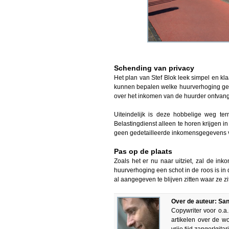
Schending van privacy
Het plan van Stef Blok leek simpel en kla
kunnen bepalen welke huurverhoging geldt
over het inkomen van de huurder ontvang
Uiteindelijk is deze hobbelige weg t
Belastingdienst alleen te horen krijgen 
geen gedetailleerde inkomensgegevens v
Pas op de plaats
Zoals het er nu naar uitziet, zal de in
huurverhoging een schot in de roos is i
al aangegeven te blijven zitten waar ze
Over de auteur: San
Copywriter voor o.a
artikelen over de w