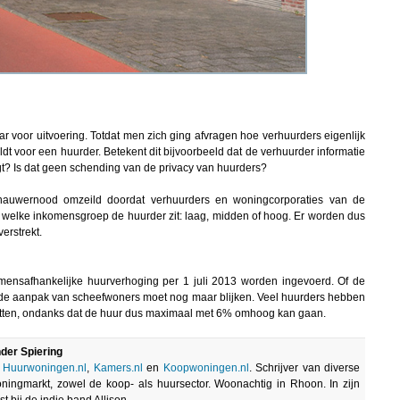
ar voor uitvoering. Totdat men zich ging afvragen hoe verhuurders eigenlijk
 voor een huurder. Betekent dit bijvoorbeeld dat de verhuurder informatie
t? Is dat geen schending van de privacy van huurders?
ernauwernood omzeild doordat verhuurders en woningcorporaties van de
in welke inkomensgroep de huurder zit: laag, midden of hoog. Er worden dus
erstrekt.
komensafhankelijke huurverhoging per 1 juli 2013 worden ingevoerd. Of de
n de aanpak van scheefwoners moet nog maar blijken. Veel huurders hebben
 zitten, ondanks dat de huur dus maximaal met 6% omhoog kan gaan.
der Spiering
.
Huurwoningen.nl
,
Kamers.nl
en
Koopwoningen.nl
. Schrijver van diverse
oningmarkt, zowel de koop- als huursector. Woonachtig in Rhoon. In zijn