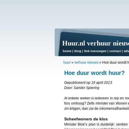
Huur.nl verhuur nieu
home
|
blog
|
link toevoegen
|
contact
|
adv
huur
»
verhuur nieuws
»
Hoe duur wordt 
Hoe duur wordt huur?
Gepubliceerd op 16 april 2013
Door: Sander Spiering
Al enkele weken is iedereen in rep en ro
fors omhoog? Zelfs minister van Wonen en 
zin krijgen, dan zal de inkomensafhankeli
Scheefwoners de klos
Minister Blok’s plan is duidelijk: verdi