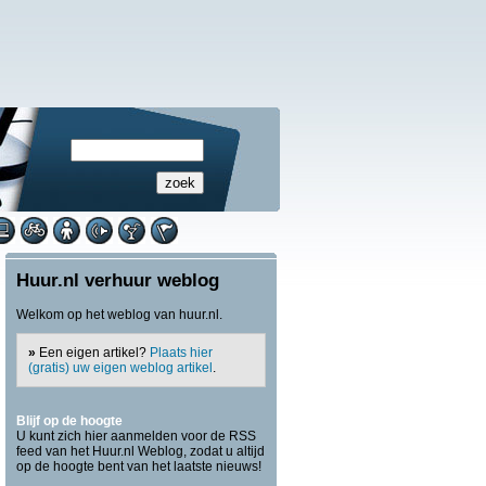
Huur.nl verhuur weblog
Welkom op het weblog van huur.nl.
»
Een eigen artikel?
Plaats hier
(gratis) uw eigen weblog artikel
.
Blijf op de hoogte
U kunt zich hier aanmelden voor de RSS
feed van het Huur.nl Weblog, zodat u altijd
op de hoogte bent van het laatste nieuws!