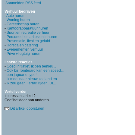
Aanmelden RSS feed
Verhuur bedrijven
-
Auto huren
-
Woning huren
-
Gereedschap huren
-
Kantoorapparatuur huren
-
Sport en recreatie verhuur
-
Personeel en artiesten inhuren
-
Presentatie, licht en geluid
-
Horeca en catering
-
Evenementen verhuur
-
Prive vliegtuig huren
Laatste reacties
-
Goed initiatief, ik ben benieu...
-
Ook bij Tomboard kan een speed...
-
een jaguar e-type!...
-
ik moet naar nieuw zeeland en ...
-
Ik zou gaan Ferrari rijden. Di...
Vertel verder
Interessant artikel?
Geef het door aan anderen.
Dit artikel doorsturen