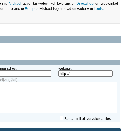
ven is
Michael
actief bij webwinkel leverancier
Directshop
en webwinkel
 verhuurbranche
Rentpro
. Michael is getrouwd en vader van
Louise
.
-mailadres:
website:
ijving[/url]
Bericht mij bij vervolgreacties