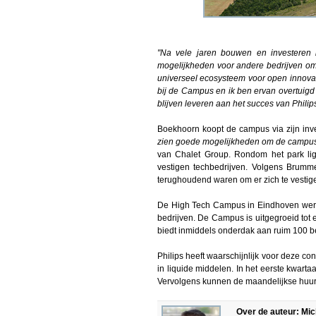
"Na vele jaren bouwen en investeren
mogelijkheden voor andere bedrijven om t
universeel ecosysteem voor open innovat
bij de Campus en ik ben ervan overtuigd d
blijven leveren aan het succes van Philips
Boekhoorn koopt de campus via zijn inv
zien goede mogelijkheden om de campus s
van Chalet Group. Rondom het park lig
vestigen techbedrijven. Volgens Brumme
terughoudend waren om er zich te vestige
De High Tech Campus in Eindhoven werd 
bedrijven. De Campus is uitgegroeid tot
biedt inmiddels onderdak aan ruim 100 b
Philips heeft waarschijnlijk voor deze c
in liquide middelen. In het eerste kwarta
Vervolgens kunnen de maandelijkse huur
Over de auteur: Mi