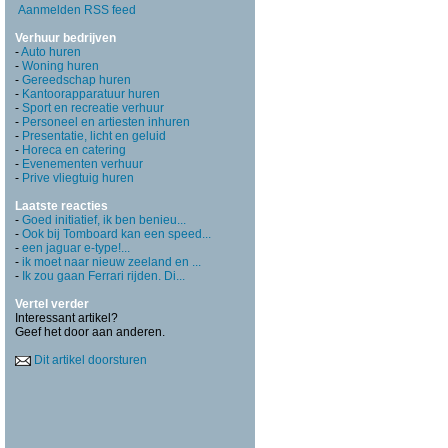
Aanmelden RSS feed
Verhuur bedrijven
-
Auto huren
-
Woning huren
-
Gereedschap huren
-
Kantoorapparatuur huren
-
Sport en recreatie verhuur
-
Personeel en artiesten inhuren
-
Presentatie, licht en geluid
-
Horeca en catering
-
Evenementen verhuur
-
Prive vliegtuig huren
Laatste reacties
-
Goed initiatief, ik ben benieu...
-
Ook bij Tomboard kan een speed...
-
een jaguar e-type!...
-
ik moet naar nieuw zeeland en ...
-
Ik zou gaan Ferrari rijden. Di...
Vertel verder
Interessant artikel?
Geef het door aan anderen.
Dit artikel doorsturen