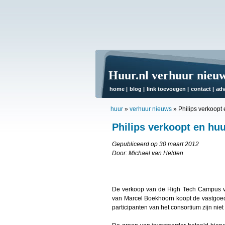
Huur.nl verhuur nieu
home
|
blog
|
link toevoegen
|
contact
|
adv
huur
»
verhuur nieuws
»
Philips verkoopt
Philips verkoopt en hu
Gepubliceerd op 30 maart 2012
Door: Michael van Helden
De verkoop van de High Tech Campus van 
van Marcel Boekhoorn koopt de vastgoe
participanten van het consortium zijn ni