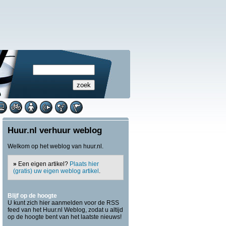
Huur.nl verhuur weblog
Welkom op het weblog van huur.nl.
»
Een eigen artikel?
Plaats hier
(gratis) uw eigen weblog artikel
.
Blijf op de hoogte
U kunt zich hier aanmelden voor de RSS
feed van het Huur.nl Weblog, zodat u altijd
op de hoogte bent van het laatste nieuws!