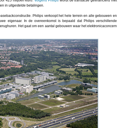
oor 425 miljoen euro.
Volgens Philips
wordt de transactie gefinancierd met
en in uitgestelde betalingen.
easebackconstructie. Philips verkoopt het hele terrein en alle gebouwen en
we eigenaar. In de overeenkomst is bepaald dat Philips verschillende
erughuren. Het gaat om een aantal gebouwen waar het elektronicaconcern