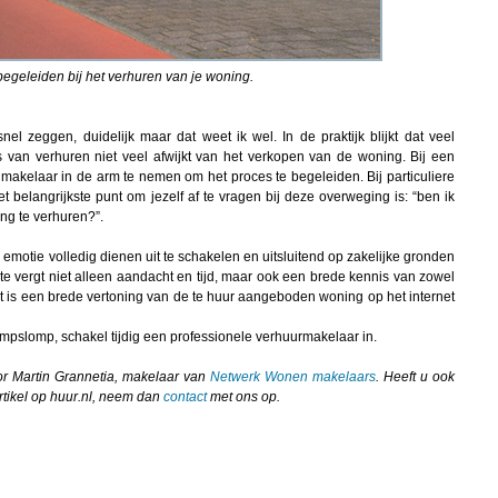
begeleiden bij het verhuren van je woning.
snel zeggen, duidelijk maar dat weet ik wel. In de praktijk blijkt dat veel
s van verhuren niet veel afwijkt van het verkopen van de woning. Bij een
akelaar in de arm te nemen om het proces te begeleiden. Bij particuliere
t belangrijkste punt om jezelf af te vragen bij deze overweging is: “ben ik
ng te verhuren?”.
 emotie volledig dienen uit te schakelen en uitsluitend op zakelijke gronden
e vergt niet alleen aandacht en tijd, maar ook een brede kennis van zowel
t is een brede vertoning van de te huur aangeboden woning op het internet
ompslomp, schakel tijdig een professionele verhuurmakelaar in.
oor Martin Grannetia, makelaar van
Netwerk Wonen makelaars
. Heeft u ook
rtikel op huur.nl, neem dan
contact
met ons op.