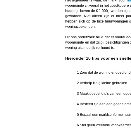
Het tegendeel is waar, de markt voor
hu
woonruimte zit vooral in het goedkopere
huurprijs boven de € 1.000,- worden bijna
geworden. Niet alleen zijn er meer p
hebben zich op de luxe huurwoningen ge
woningzoekenden.
Uit ons onderzoek blijkt dat er voora
woonruimte en dat zij bij bezichtigingen 
woning uiteindelijk verhuurd is.
Hieronder 10 tips voor een snell
1 Zorg dat de woning er goed ond
2 Verhelp tijdig kleine gebreken
3 Maak goede foto's van een opg
4 Besteed tijd aan een goede oms
5 Bepaal een marktconforme huurp
6 Stel geen vreemde voorwaarden, 