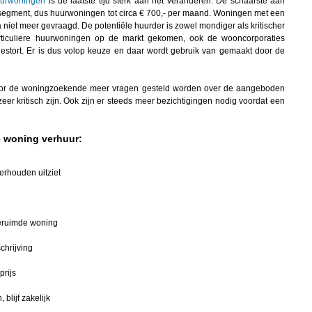
urwoningen
is de laatste tijd sterk aan het veranderen. De schaarste aan
 segment, dus huurwoningen tot circa
€ 700,-
per maand. Woningen met een
 niet meer gevraagd. De potentiële huurder is zowel mondiger als kritischer
articuliere huurwoningen op de markt gekomen, ook de wooncorporaties
stort. Er is dus volop keuze en daar wordt gebruik van gemaakt door de
l door de woningzoekende meer vragen gesteld worden over de aangeboden
zeer kritisch zijn. Ook zijn er steeds meer bezichtigingen nodig voordat een
e woning verhuur:
erhouden uitziet
eruimde woning
chrijving
rijs
blijf zakelijk