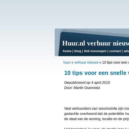
Huur.nl verhuur nieu
home
|
blog
|
link toevoegen
|
contact
|
adv
huur
»
verhuur nieuws
»
10 tips voor een
10 tips voor een snell
Gepubliceerd op 4 april 2010
Door: Martin Grannetia
Veel verhuurders van woonruimte zijn no
gedachte overheerst dat de potentiële hu
de staat van de woning, locatie en de pr