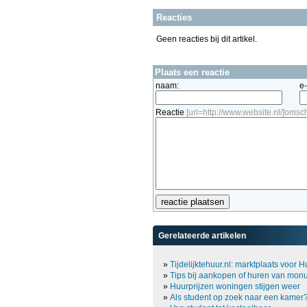
Reacties
Geen reacties bij dit artikel.
Plaats een reactie
naam:
e
Reactie
[url=http://www.website.nl/]omschr
Gerelateerde artikelen
»
Tijdelijktehuur.nl: marktplaats voor 
»
Tips bij aankopen of huren van mo
»
Huurprijzen woningen stijgen weer
»
Als student op zoek naar een kamer