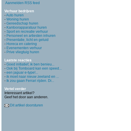
Aanmelden RSS feed
Verhuur bedrijven
-
Auto huren
-
Woning huren
-
Gereedschap huren
-
Kantoorapparatuur huren
-
Sport en recreatie verhuur
-
Personeel en artiesten inhuren
-
Presentatie, licht en geluid
-
Horeca en catering
-
Evenementen verhuur
-
Prive vliegtuig huren
Laatste reacties
-
Goed initiatief, ik ben benieu...
-
Ook bij Tomboard kan een speed...
-
een jaguar e-type!...
-
ik moet naar nieuw zeeland en ...
-
Ik zou gaan Ferrari rijden. Di...
Vertel verder
Interessant artikel?
Geef het door aan anderen.
Dit artikel doorsturen