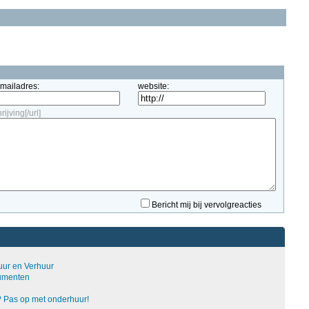
-mailadres:
website:
ijving[/url]
Bericht mij bij vervolgreacties
Huur en Verhuur
numenten
? Pas op met onderhuur!