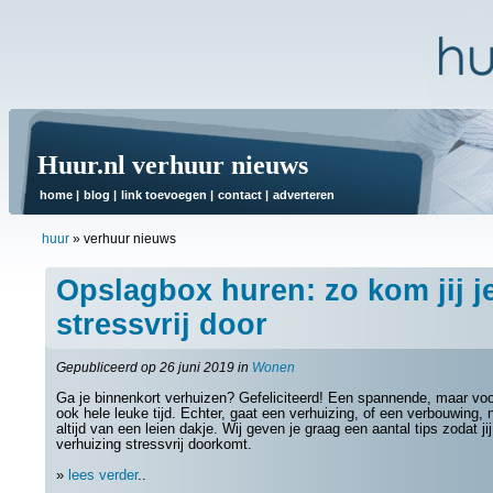
Huur.nl verhuur nieuws
home
|
blog
|
link toevoegen
|
contact
|
adverteren
huur
»
verhuur nieuws
Opslagbox huren: zo kom jij j
stressvrij door
Gepubliceerd op 26 juni 2019 in
Wonen
Ga je binnenkort verhuizen? Gefeliciteerd! Een spannende, maar voo
ook hele leuke tijd. Echter, gaat een verhuizing, of een verbouwing, n
altijd van een leien dakje. Wij geven je graag een aantal tips zodat jij
verhuizing stressvrij doorkomt.
»
lees verder
..