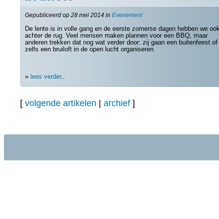
Gepubliceerd op 28 mei 2014 in
Evenement
De lente is in volle gang en de eerste zomerse dagen hebben we ook
achter de rug. Veel mensen maken plannen voor een BBQ, maar
anderen trekken dat nog wat verder door: zij gaan een buitenfeest of
zelfs een bruiloft in de open lucht organiseren.
»
lees verder
..
[
volgende artikelen
|
archief
]