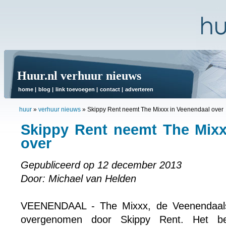
Huur.nl verhuur nieuws
home
|
blog
|
link toevoegen
|
contact
|
adverteren
huur
»
verhuur nieuws
»
Skippy Rent neemt The Mixxx in Veenendaal over
Skippy Rent neemt The Mixx
over
Gepubliceerd op 12 december 2013
Door: Michael van Helden
VEENENDAAL - The Mixxx, de Veenendaalse 
overgenomen door Skippy Rent. Het bed