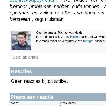
events@skippy-rent.nl
. "
We vinden het erg
hierdoor problemen hebben ondervonden. 
opnemen en zullen er alles aan doen om 
herstellen
", zegt Huisman.
Over de auteur: Michael van Helden
In het dagelijks leven is
Michael
actief bij webwink
leverancier voor de verhuurbranche
Rentpro
. Michael
Deel dit artikel
Reacties
Geen reacties bij dit artikel.
Plaats een reactie
naam:
e-mailadres: