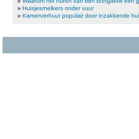
»
Waarom het huren van een bungalow een gr
»
Huisjesmelkers onder vuur
»
Kamerverhuur populair door inzakkende hu