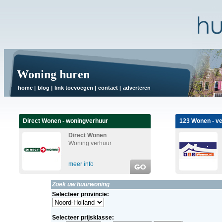
Woning huren
home
|
blog
|
link toevoegen
|
contact
|
adverteren
Direct Wonen - woningverhuur
123 Wonen - v
Direct Wonen
Woning verhuur
meer info
Zoek uw huurwoning
Selecteer provincie:
Selecteer prijsklasse: