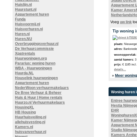
Studio Utrecht
Huislijn.nl
Appartement U
Huurstunt.nl
Kamer Amersf
Appartement huren
NetherlandsHo
Funda
Voeg
uw link
to
Huisvoormij.nl
Huisverhuren.nl
Tip woning i
Huren.nl
Huren.NU
Overbruggingsverhuur.nl
plaats:
Nieuwege
De Verhuurcommissie
adres:
Bankstede
Xpatrentals
woonoppervlak:
Huurwoningen.org
aantal kamers:
3
Pararius: woning huren
prijs:
€ 1185 incl.
WBA - Huurwoningen
details...
Huurda.NL
»
Meer woning
Houselink huurwoningen
Appartement huren
NederWoon verhuurmakelaars
Woning huren i
De Bree Verhuur & Beheer
Huis & Huur | Home rentals
Entree huurwo
Huurzo.nl Verhuurmakelaars
Hestia Nijmeg
HousingXL
EHR
HB Housing
WoninghurenX
Huurhuisveiling.nl
Kamer Nijmeg
allehuisvesting.nl
Appartement 
Kamers.nl
Studio Nijmeg
huisvanverhuur.nl
Kamers Arnh
Hovest