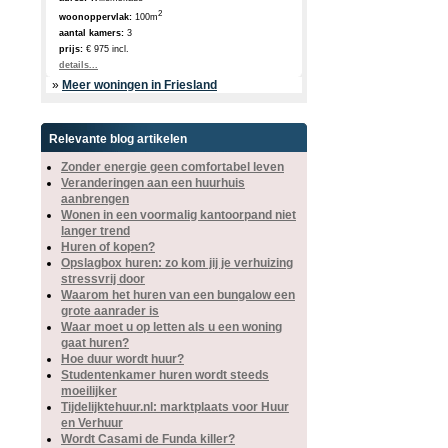
2
woonoppervlak:
100m
aantal kamers:
3
prijs:
€ 975 incl.
details...
»
Meer woningen in Friesland
Relevante blog artikelen
Zonder energie geen comfortabel leven
Veranderingen aan een huurhuis
aanbrengen
Wonen in een voormalig kantoorpand niet
langer trend
Huren of kopen?
Opslagbox huren: zo kom jij je verhuizing
stressvrij door
Waarom het huren van een bungalow een
grote aanrader is
Waar moet u op letten als u een woning
gaat huren?
Hoe duur wordt huur?
Studentenkamer huren wordt steeds
moeilijker
Tijdelijktehuur.nl: marktplaats voor Huur
en Verhuur
Wordt Casami de Funda killer?