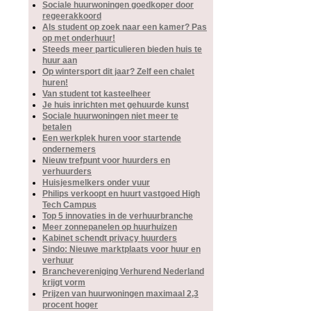
Sociale huurwoningen goedkoper door
regeerakkoord
Als student op zoek naar een kamer? Pas
op met onderhuur!
Steeds meer particulieren bieden huis te
huur aan
Op wintersport dit jaar? Zelf een chalet
huren!
Van student tot kasteelheer
Je huis inrichten met gehuurde kunst
Sociale huurwoningen niet meer te
betalen
Een werkplek huren voor startende
ondernemers
Nieuw trefpunt voor huurders en
verhuurders
Huisjesmelkers onder vuur
Philips verkoopt en huurt vastgoed High
Tech Campus
Top 5 innovaties in de verhuurbranche
Meer zonnepanelen op huurhuizen
Kabinet schendt privacy huurders
Sindo: Nieuwe marktplaats voor huur en
verhuur
Branchevereniging Verhurend Nederland
krijgt vorm
Prijzen van huurwoningen maximaal 2,3
procent hoger