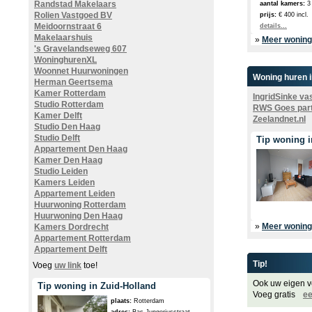
Randstad Makelaars
aantal kamers:
3
Rolien Vastgoed BV
prijs:
€ 400 incl.
Meidoornstraat 6
details...
Makelaarshuis
»
Meer woning
's Gravelandseweg 607
WoninghurenXL
Woonnet Huurwoningen
Woning huren i
Herman Geertsema
Kamer Rotterdam
IngridSinke va
Studio Rotterdam
RWS Goes part
Kamer Delft
Zeelandnet.nl
Studio Den Haag
Studio Delft
Tip woning i
Appartement Den Haag
Kamer Den Haag
Studio Leiden
Kamers Leiden
Appartement Leiden
Huurwoning Rotterdam
Huurwoning Den Haag
»
Meer woning
Kamers Dordrecht
Appartement Rotterdam
Appartement Delft
Tip!
Voeg
uw link
toe!
Ook uw eigen v
Tip woning in Zuid-Holland
Voeg gratis
ee
plaats:
Rotterdam