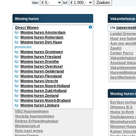
Van:
tot:
Woning huren
Vakantiehuisje
Direct Wonen
Uw
topvermeld
tip:
Woning huren Amsterdam
Landal Greenp
tip:
Woning huren Rotterdam
Huur een huisj
tip:
Woning huren Den Haag
Aan zee gezell
provincies
Zap4U
tip:
Woning huren Groningen
Center Parcs
tip:
Woning huren Friesland
Vakantiehuizen 
tip:
Woning huren Drenthe
Ameland Vakant
tip:
Woning huren Overijssel
Vakantiewoning
tip:
Woning huren Gelderland
HureninMakku
tip:
Woning huren Flevoland
heerlijkehuisje
tip:
Woning huren Utrecht
tip:
Woning huren Noord-Holland
tip:
Woning huren Zuid-Holland
Woning huren i
tip:
Woning huren Zeeland
tip:
Woning huren Noord-Brabant
EerVast verhu
tip:
Woning huren Limburg
QHomes B.V.
VBO Huurwoningen
Home to Rent
Vesteda huurwoningen
Stadsdaemes o
Redres Erfgoedmakelaar
WoninghurenX
Woningzoek.nl
Woonnet Huur
Rots-vast groep
Kamer Utrecht
HuizenZoeker