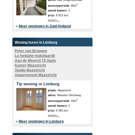
adres:
Bas Jungeriusstraat
2
woonoppervlak:
50m
aantal kamers:
3
prijs:
€ 815 incl.
details...
»
Meer woningen in Zuid-Holland
Woning huren in Limburg
Peter van Bruggen
La fontaine makelaardij
Aan de Weverij 79 Vaals
Kamer Maastricht
Studio Maastricht
Appartement Maastricht
Tip woning in Limburg
plaats:
Maastricht
adres:
Meester Ulrichweg
2
woonoppervlak:
19m
aantal kamers:
1
prijs:
€ 563 incl.
details...
»
Meer woningen in Limburg