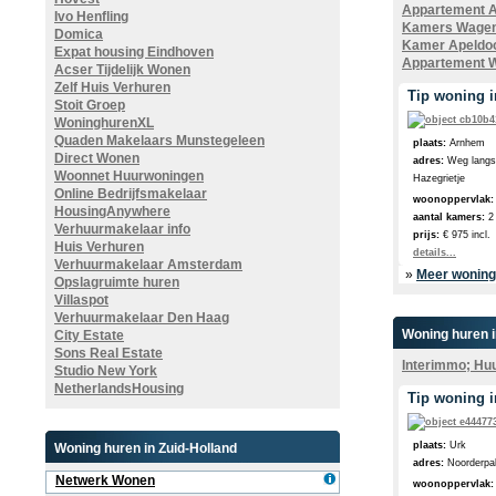
Appartement 
Ivo Henfling
Kamers Wagen
Domica
Kamer Apeldo
Expat housing Eindhoven
Appartement 
Acser Tijdelijk Wonen
Zelf Huis Verhuren
Tip woning i
Stoit Groep
WoninghurenXL
Quaden Makelaars Munstegeleen
plaats:
Arnhem
Direct Wonen
adres:
Weg langs
Woonnet Huurwoningen
Hazegrietje
Online Bedrijfsmakelaar
woonoppervlak:
HousingAnywhere
aantal kamers:
2
Verhuurmakelaar info
prijs:
€ 975 incl.
Huis Verhuren
details...
Verhuurmakelaar Amsterdam
»
Meer woning
Opslagruimte huren
Villaspot
Verhuurmakelaar Den Haag
Woning huren i
City Estate
Sons Real Estate
Interimmo; Hu
Studio New York
NetherlandsHousing
Tip woning i
plaats:
Urk
Woning huren in Zuid-Holland
adres:
Noorderpa
Netwerk Wonen
woonoppervlak: