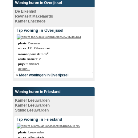
Woning huren in Overijssel
De Eikenhof
Reynaert Makelaardij
Kamer Enschede
Tip woning in Overijssel
plaats:
Deventer
adres:
T.G. Gibsonstraat
2
woonoppervlak:
57m
aantal kamers:
2
prijs:
€ 850 incl.
details...
»
Meer woningen in Overijssel
Woning huren in Friesland
Kamer Leeuwarden
Kamer Leeuwarden
Studio Leeuwarden
Tip woning in Friesland
plaats:
Leeuwarden
adres:
Willemskade