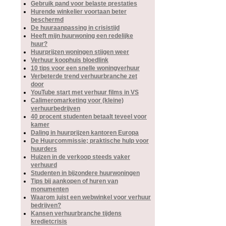
Gebruik pand voor belaste prestaties
Hurende winkelier voortaan beter
beschermd
De huuraanpassing in crisistijd
Heeft mijn huurwoning een redelijke
huur?
Huurprijzen woningen stijgen weer
Verhuur koophuis bloedlink
10 tips voor een snelle woningverhuur
Verbeterde trend verhuurbranche zet
door
YouTube start met verhuur films in VS
Calimeromarketing voor (kleine)
verhuurbedrijven
40 procent studenten betaalt teveel voor
kamer
Daling in huurprijzen kantoren Europa
De Huurcommissie; praktische hulp voor
huurders
Huizen in de verkoop steeds vaker
verhuurd
Studenten in bijzondere huurwoningen
Tips bij aankopen of huren van
monumenten
Waarom juist een webwinkel voor verhuur
bedrijven?
Kansen verhuurbranche tijdens
kredietcrisis