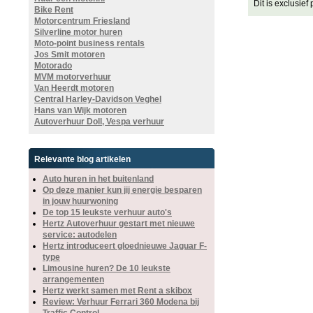
Dit is exclusief 
Bike Rent
Motorcentrum Friesland
Silverline motor huren
Moto-point business rentals
Jos Smit motoren
Motorado
MVM motorverhuur
Van Heerdt motoren
Central Harley-Davidson Veghel
Hans van Wijk motoren
Autoverhuur Doll, Vespa verhuur
Relevante blog artikelen
Auto huren in het buitenland
Op deze manier kun jij energie besparen
in jouw huurwoning
De top 15 leukste verhuur auto's
Hertz Autoverhuur gestart met nieuwe
service: autodelen
Hertz introduceert gloednieuwe Jaguar F-
type
Limousine huren? De 10 leukste
arrangementen
Hertz werkt samen met Rent a skibox
Review: Verhuur Ferrari 360 Modena bij