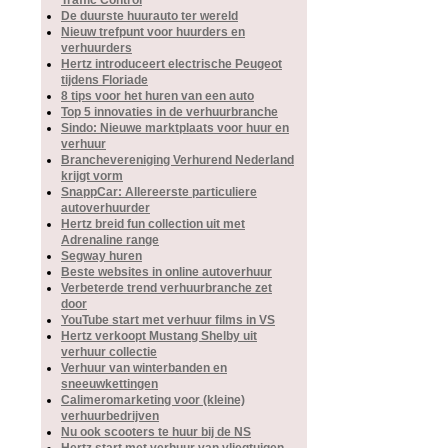
Traffic Control
De duurste huurauto ter wereld
Nieuw trefpunt voor huurders en
verhuurders
Hertz introduceert electrische Peugeot
tijdens Floriade
8 tips voor het huren van een auto
Top 5 innovaties in de verhuurbranche
Sindo: Nieuwe marktplaats voor huur en
verhuur
Branchevereniging Verhurend Nederland
krijgt vorm
SnappCar: Allereerste particuliere
autoverhuurder
Hertz breid fun collection uit met
Adrenaline range
Segway huren
Beste websites in online autoverhuur
Verbeterde trend verhuurbranche zet
door
YouTube start met verhuur films in VS
Hertz verkoopt Mustang Shelby uit
verhuur collectie
Verhuur van winterbanden en
sneeuwkettingen
Calimeromarketing voor (kleine)
verhuurbedrijven
Nu ook scooters te huur bij de NS