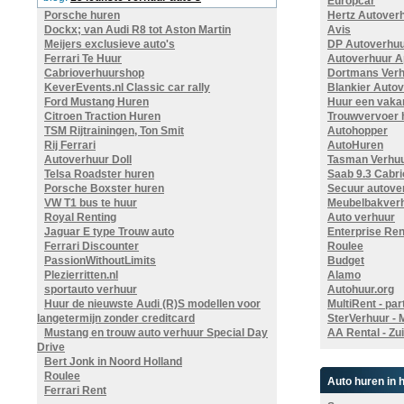
Europcar
Porsche huren
Hertz Autover
Dockx; van Audi R8 tot Aston Martin
Avis
Meijers exclusieve auto's
DP Autoverhuu
Ferrari Te Huur
Autoverhuur A
Cabrioverhuurshop
Dortmans Verh
KeverEvents.nl Classic car rally
Blankier Auto
Ford Mustang Huren
Huur een vaka
Citroen Traction Huren
Trouwvervoer 
TSM Rijtrainingen, Ton Smit
Autohopper
Rij Ferrari
AutoHuren
Autoverhuur Doll
Tasman Verhu
Telsa Roadster huren
Saab 9.3 Cabri
Porsche Boxster huren
Secuur autover
VW T1 bus te huur
Meubelbakver
Royal Renting
Auto verhuur
Jaguar E type Trouw auto
Enterprise Ren
Ferrari Discounter
Roulee
PassionWithoutLimits
Budget
Plezierritten.nl
Alamo
sportauto verhuur
Autohuur.org
Huur de nieuwste Audi (R)S modellen voor
MultiRent - part
langetermijn zonder creditcard
SterVerhuur -
Mustang en trouw auto verhuur Special Day
AA Rental - Zu
Drive
Bert Jonk in Noord Holland
Roulee
Auto huren in 
Ferrari Rent