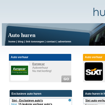
Auto huren
home
|
blog
|
link toevoegen
|
contact
|
adverteren
Auto verhuur
Auto verhuur
Europcar
Autoverhuur
Nu met korting!
Exclusieve auto huren
Auto huren in 
Sixt - Exclusieve auto's
Sixt auto verh
blog:
15 leukste verhuur auto's