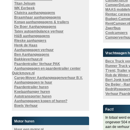
Camperfun.nl
Titan Jelsum
CamperDeLuxe
WK Eerbeek
MAAS mobileh
Cluistra aanhangwagens
Rentac carava
Braamhaar aanhangwagens
Budget-Campe
Konag aanhangwagens & trailers
RentCamper.nl
De Boer Aanhangwagens
Zwerfbus
Tatev autoambulance verhuur
Coolcampers
H&B aanhangwagens
Camperverhuur
Rieske aanhangers
Henk de Haas
Aanhangwagen verhuur
Vrachtwagen h
Ben Aanhangwagens
Bakkieverhuur.nl
Becx Truck ve
Paardentrailer Verhuur PAK
Runner Truck 
Aanhangwagen en paardentrailer center
T'rent; Trailer
Quickmove.nl
Rob de Winter
Cargo-Mover Aanhangwagenverhuur B.V.
Bert Jonk koe
Aanhangwagen te huur
De Beijer - Ra
Paardentrailer huren
Bedrijfswagen
Koelaanhanger huren
Verhuur Paarde
Autotransporter huren
Aanhangwagen kopen of huren?
Boels Verhuur
Fact!
In totaal werd 
Motor huren
ongeveer 504 m
aan de verhuur 
Huur een motor.nl