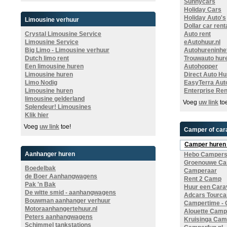
Sunnycars
Holiday Cars
Holiday Auto's
Limousine verhuur
Dollar car rent
Crystal Limousine Service
Auto rent
Limousine Service
eAutohuur.nl
Big Limo - Limousine verhuur
Autohureninhet
Dutch limo rent
Trouwauto hur
Een limousine huren
Autohopper
Limousine huren
Direct Auto Hu
Limo Nodig
EasyTerra Aut
Limousine huren
Enterprise Ren
limousine gelderland
Voeg
uw link
to
Splendeur! Limousines
Klik hier
Voeg
uw link
toe!
Camper of car
Camper huren 
Aanhanger huren
Hebo Campers
Groenouwe Ca
Boedelbak
Camperaar
de Boer Aanhangwagens
Rent 2 Camp
Pak 'n Bak
Huur een Cara
De witte smid - aanhangwagens
Adcars Tourca
Bouwman aanhanger verhuur
Campertime -
Motoraanhangertehuur.nl
Alouette Camp
Peters aanhangwagens
Kruisinga Cam
Schimmel tankstations