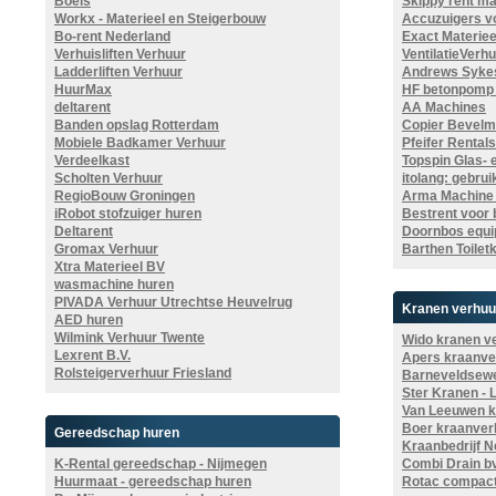
Boels
Skippy rent m
Workx - Materieel en Steigerbouw
Accuzuigers v
Bo-rent Nederland
Exact Materiee
Verhuisliften Verhuur
VentilatieVerhu
Ladderliften Verhuur
Andrews Syke
HuurMax
HF betonpomp
deltarent
AA Machines
Banden opslag Rotterdam
Copier Bevelm
Mobiele Badkamer Verhuur
Pfeifer Rentals
Verdeelkast
Topspin Glas- 
Scholten Verhuur
itolang: gebrui
RegioBouw Groningen
Arma Machine
iRobot stofzuiger huren
Bestrent voor 
Deltarent
Doornbos equ
Gromax Verhuur
Barthen Toilet
Xtra Materieel BV
wasmachine huren
PIVADA Verhuur Utrechtse Heuvelrug
Kranen verhuu
AED huren
Wilmink Verhuur Twente
Wido kranen v
Lexrent B.V.
Apers kraanve
Rolsteigerverhuur Friesland
Barneveldsew
Ster Kranen - 
Van Leeuwen k
Boer kraanver
Gereedschap huren
Kraanbedrijf N
K-Rental gereedschap - Nijmegen
Combi Drain b
Huurmaat - gereedschap huren
Rotac compact