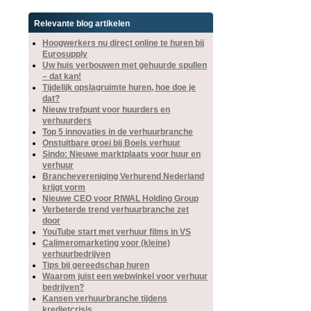
Relevante blog artikelen
Hoogwerkers nu direct online te huren bij
Eurosupply
Uw huis verbouwen met gehuurde spullen
– dat kan!
Tijdelijk opslagruimte huren, hoe doe je
dat?
Nieuw trefpunt voor huurders en
verhuurders
Top 5 innovaties in de verhuurbranche
Onstuitbare groei bij Boels verhuur
Sindo: Nieuwe marktplaats voor huur en
verhuur
Branchevereniging Verhurend Nederland
krijgt vorm
Nieuwe CEO voor RIWAL Holding Group
Verbeterde trend verhuurbranche zet
door
YouTube start met verhuur films in VS
Calimeromarketing voor (kleine)
verhuurbedrijven
Tips bij gereedschap huren
Waarom juist een webwinkel voor verhuur
bedrijven?
Kansen verhuurbranche tijdens
kredietcrisis