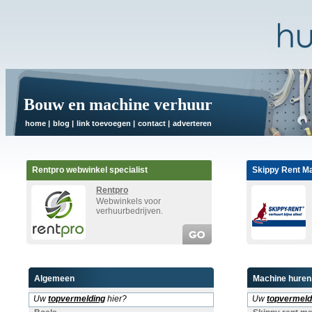
Bouw en machine verhuur
home
|
blog
|
link toevoegen
|
contact
|
adverteren
Rentpro webwinkel specialist
Skippy Rent M
Rentpro
Webwinkels voor
verhuurbedrijven.
Algemeen
Machine huren
Uw
topvermelding
hier?
Uw
topvermeld