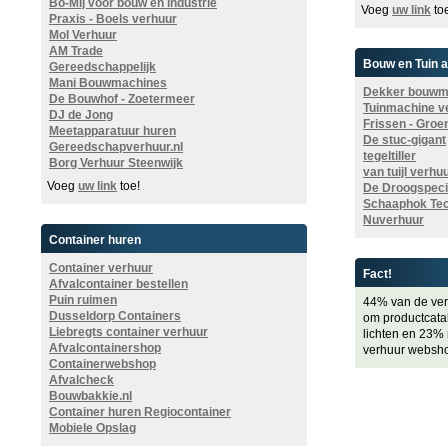
Bo-Mij voor bouw en industrie
Voeg
uw link
to
Praxis - Boels verhuur
Mol Verhuur
AM Trade
Bouw en Tuin 
Gereedschappelijk
Mani Bouwmachines
Dekker bouwma
De Bouwhof - Zoetermeer
Tuinmachine ve
DJ de Jong
Frissen - Groe
Meetapparatuur huren
De stuc-gigant
Gereedschapverhuur.nl
tegeltiller
Borg Verhuur Steenwijk
van tuijl verhu
Voeg
uw link
toe!
De Droogspecia
Schaaphok Te
Nuverhuur
Container huren
Container verhuur
Fact!
Afvalcontainer bestellen
Puin ruimen
44% van de verh
Dusseldorp Containers
om productcatalo
Liebregts container verhuur
lichten en 23%
Afvalcontainershop
verhuur websh
Containerwebshop
Afvalcheck
Bouwbakkie.nl
Container huren Regiocontainer
Mobiele Opslag