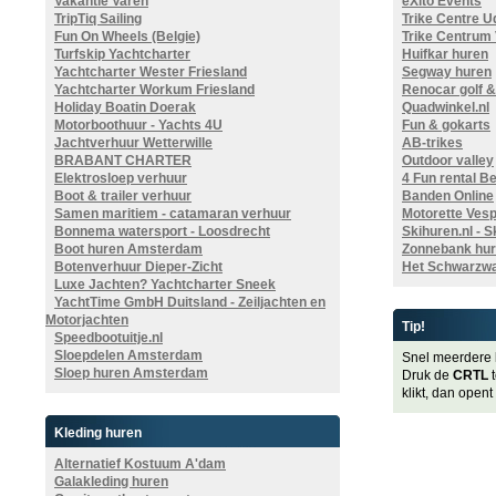
Vakantie Varen
eXito Events
TripTiq Sailing
Trike Centre U
Fun On Wheels (Belgie)
Trike Centrum
Turfskip Yachtcharter
Huifkar huren
Yachtcharter Wester Friesland
Segway huren
Yachtcharter Workum Friesland
Renocar golf &
Holiday Boatin Doerak
Quadwinkel.nl
Motorboothuur - Yachts 4U
Fun & gokarts
Jachtverhuur Wetterwille
AB-trikes
BRABANT CHARTER
Outdoor valley
Elektrosloep verhuur
4 Fun rental B
Boot & trailer verhuur
Banden Online
Samen maritiem - catamaran verhuur
Motorette Ves
Bonnema watersport - Loosdrecht
Skihuren.nl - 
Boot huren Amsterdam
Zonnebank hur
Botenverhuur Dieper-Zicht
Het Schwarzwa
Luxe Jachten? Yachtcharter Sneek
YachtTime GmbH Duitsland - Zeiljachten en
Motorjachten
Tip!
Speedbootuitje.nl
Sloepdelen Amsterdam
Snel meerdere 
Sloep huren Amsterdam
Druk de
CRTL
t
klikt, dan opent
Kleding huren
Alternatief Kostuum A'dam
Galakleding huren