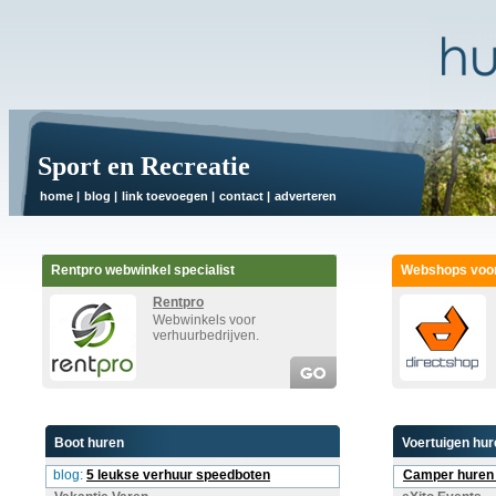
Sport en Recreatie
home
|
blog
|
link toevoegen
|
contact
|
adverteren
Rentpro webwinkel specialist
Webshops voor
Rentpro
Webwinkels voor
verhuurbedrijven.
Boot huren
Voertuigen hur
blog:
5 leukse verhuur speedboten
Camper huren 