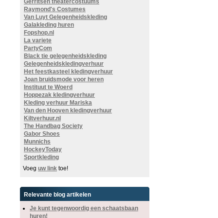
Gerritsen theatercostuums
Raymond's Costumes
Van Luyt Gelegenheidskleding
Galakleding huren
Fopshop.nl
La variete
PartyCom
Black tie gelegenheidskleding
Gelegenheidskledingverhuur
Het feestkasteel kledingverhuur
Joan bruidsmode voor heren
Instituut te Woerd
Hoppezak kledingverhuur
Kleding verhuur Mariska
Van den Hooven kledingverhuur
Kiltverhuur.nl
The Handbag Society
Gabor Shoes
Munnichs
HockeyToday
Sportkleding
Voeg
uw link
toe!
Relevante blog artikelen
Je kunt tegenwoordig een schaatsbaan
huren!