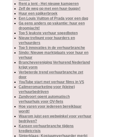
Rent a tent - Het nieuwe kamperen
Zelf de weg op met een huur-buggy!
Huur een spijkerbroek
Een Louis Vuitton of Prada voor een dag
Ga eens anders op vakantie: huur een
droomjacht!
Top 5 leukste verhuur speedboten
Nieuw trefpunt voor huurders en
verhuurders
Top 5 innovaties in de verhuurbranche
Sindo: Nieuwe marktplaats voor huur en
verhuur
Branchevereniging Verhurend Nederland
krijgt vorm
Verbeterde trend verhuurbranche zet
door
YouTube start met verhuur films in VS
Calimeromarketing voor (kleine)
verhuurbedrijven
Zandvoort opent automatisch
verhuurhuis voor OV-fiets
Hoe varen voor iedereen bereikbaar
wordt!
Waarom juist een webwinkel voor verhuur
bedrijven?
Kansen verhuurbranche tijdens
kredietcrisis
Sinterklaas: Kostuumverhuurder merkt